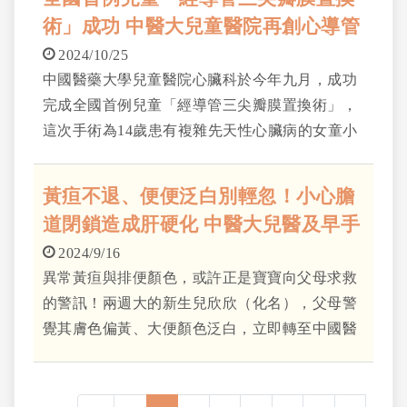
術」成功 中醫大兒童醫院再創心導管
介入新突破
2024/10/25
中國醫藥大學兒童醫院心臟科於今年九月，成功
完成全國首例兒童「經導管三尖瓣膜置換術」，
這次手術為14歲患有複雜先天性心臟病的女童小
琪（化名）帶來健康的新希望。小琪出生時即被
診斷為肺動脈閉鎖無心室中隔缺損，此病特徵為
黃疸不退、便便泛白別輕忽！小心膽
三尖瓣發育不良造成三尖瓣膜狹窄，雖然自出生
道閉鎖造成肝硬化 中醫大兒醫及早手
後已接受一系列矯正手術與心導管氣球擴張術
術治療 挽救兩個月大寶寶肝臟健康
2024/9/16
異常黃疸與排便顏色，或許正是寶寶向父母求救
的警訊！兩週大的新生兒欣欣（化名），父母警
覺其膚色偏黃、大便顏色泛白，立即轉至中國醫
藥大學兒童醫院新生兒病房進一步檢查。抽血檢
查發現，