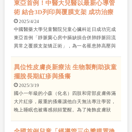
東亞首例！中醫大兒醫以最新心導管
術 結合3D列印與覆膜支架 成功治療
先天性心臟病
2025/4/24
中國醫藥大學兒童醫院兒童心臟科近日成功完成
東亞首例「靜脈竇心房中膈缺損合併肺靜脈回流
異常之覆膜支架矯正術」，為一名罹患肺高壓與
心律不整的56歲陳女士，同步封堵靜脈竇型心房
中膈缺損，並矯正肺靜脈回流異常。該手術結合
異位性皮膚炎新療法 生物製劑助孩童
3D列印技術與體外支架模擬，為患者量身打造手
擺脫長期紅疹與搔癢
術計畫，根據現有文獻，此為台灣首例、亦為東
2025/3/19
亞（中國、台灣、日本、南韓）首度成功以覆膜
國小一年級的小森（化名）四肢和背部皮膚佈滿
支架完成靜脈竇心房中膈缺損封堵術合併肺靜脈
大片紅疹，嚴重的搔癢讓他白天無法專注學習，
回流異常矯正術的心導管治療案例。
晚上睡眠也被癢感頻頻驚醒。為了掩飾皮膚狀
況，小森開始對外界目光感到恐懼，甚至害怕上
學。
全國首例兒童「經導管三尖瓣膜置換