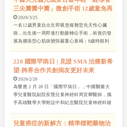
三尖瓣瓣中瓣」微創手術 12歲童免再
開心手術 健康重返校園生活
2026/3/25
一名12歲男童自出生即罹患複雜型先天性心臟
病，出生後一周即進行動脈轉位手術，術後仍發
展為擴張型心肌病變與嚴重心衰竭；8歲時順利
接受心臟移植後仍有排斥、心律不整等問題，而
在10歲接受人工瓣膜置換後，仍舊有嚴重狹窄與
228 國際罕病日 | 見證 SMA 治療新希
逆流問題。
望-跨界合作共創病友更好未來
2026/2/26
為響應 2 月 28 日「國際罕病日」，中國醫藥大
學兒童醫院副院長暨兒童神經科周宜卿醫師，攜
手高雄醫學大學附設中和紀念醫院兒童神經科鐘
育志教授，共同出席《超乎你我想像 — 見證
SMA 的生命翻轉》衛教記者會，呼應國際罕病
兒童癌症的新解方：精準標靶藥物治
日全球年度主題「More Than You Can