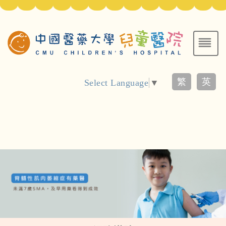
繁
英
Select Language
▼