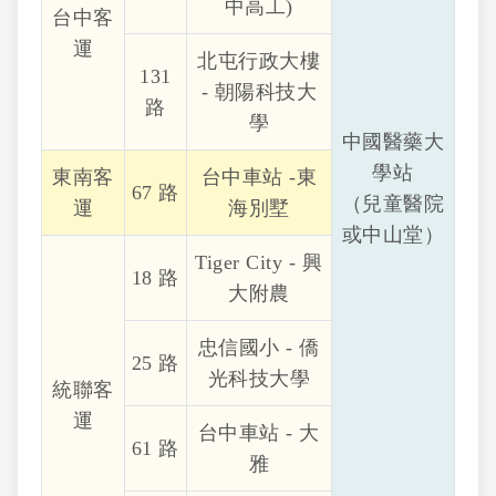
中高工)
台中客
運
北屯行政大樓
131
- 朝陽科技大
路
學
中國醫藥大
學站
東南客
台中車站 -東
67 路
（兒童醫院
運
海別墅
或中山堂）
Tiger City - 興
18 路
大附農
忠信國小 - 僑
25 路
光科技大學
統聯客
運
台中車站 - 大
61 路
雅