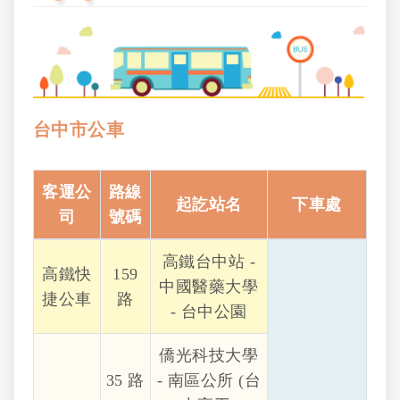
台中市公車
客運公
路線
起訖站名
下車處
司
號碼
高鐵台中站 -
高鐵快
159
中國醫藥大學
捷公車
路
- 台中公園
僑光科技大學
35 路
- 南區公所 (台