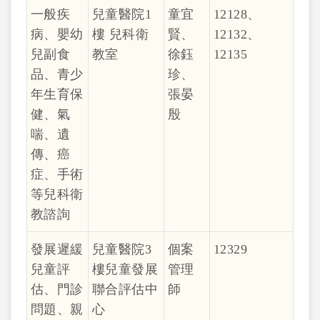
一般疾
兒童醫院1
童宜
12128、
病、嬰幼
樓 兒科衛
賢、
12132、
兒副食
教室
徐鈺
12135
品、青少
珍、
年生育保
張晏
健、氣
殷
喘、遺
傳、癌
症、手術
等兒科衛
教諮詢
發展遲緩
兒童醫院3
個案
12329
兒童評
樓兒童發展
管理
估、門診
聯合評估中
師
問題、親
心