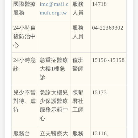
國際醫療
imc@mail.c
服務
14718
服務
muh.org.tw
人員
24小時自
服務
04-22369302
殺防治中
人員
心
24小時急
急重症醫療
值班
15156~15158
診
大樓1樓急
醫師
診
兒少不當
急診大樓兒
陳郁
15173
對待、虐
少保護醫療
君社
待
服務示範中
工師
心
服務台
立夫醫療大
服務
13116、