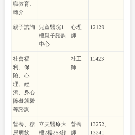
職教育、
轉介
親子諮詢
兒童醫院1
心理
12129
樓親子諮詢
師
中心
社會福
社工
11423
利、保
師
險、心
理、經
濟、身心
障礙就醫
等諮詢
營養、糖
立夫醫療大
營養
13252、
尿病飲
樓2樓253診
師
13241