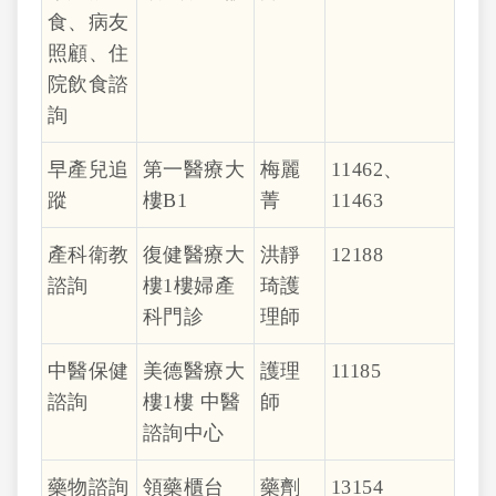
食、病友
照顧、住
院飲食諮
詢
早產兒追
第一醫療大
梅麗
11462、
蹤
樓B1
菁
11463
產科衛教
復健醫療大
洪靜
12188
諮詢
樓1樓婦產
琦護
科門診
理師
中醫保健
美德醫療大
護理
11185
諮詢
樓1樓 中醫
師
諮詢中心
藥物諮詢
領藥櫃台
藥劑
13154