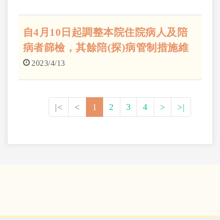
注意。當您發現您的孩童疑似有發展遲緩的情形
時，建議應及時就醫諮詢。根據孩童臨床表現的
自4月10日起調整本院住院病人及陪
不同，兒童神經科醫師可能會為您安排腦部超音
病者篩檢，其餘陪(探)病管制措施維
波、 腦波、抽血檢驗、核磁共振、基因檢測等檢
持不變。
2023/4/13
查，並視情況搭配藥物治療。
|<
<
1
2
3
4
>
>|