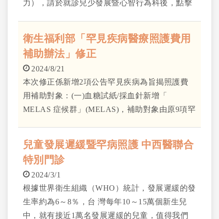
力），請於就診兒少發展暨心智行為科後，點擊
下列連結參考。 https://tinyurl.com/2yaxynem 團
體治療相關訊息以表單內最新資訊為主。
衛生福利部「罕見疾病醫療照護費用
補助辦法」修正
2024/8/21
本次修正係新增2項公告罕見疾病為旨揭照護費
用補助對象：(一)血糖試紙/採血針新增「
MELAS 症候群」(MELAS)，補助對象由原9項罕
見疾病增加為10項。(二)裝置假牙新增「低磷酸
酯酶症」(Hypophosphatasia)，補助對象由原2項
兒童發展遲緩暨罕病照護 中西醫聯合
罕見疾病增加為3項。
特別門診
2024/3/1
根據世界衛生組織（WHO）統計，發展遲緩的發
生率約為6～8％，台 灣每年10～15萬個新生兒
中，就有接近1萬名發展遲緩的兒童，值得我們