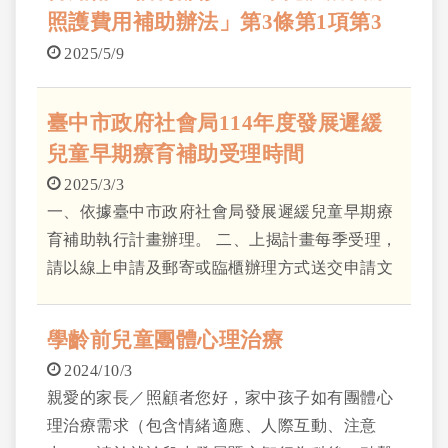
照護費用補助辦法」第3條第1項第3
款所稱確診疑似罕見疾病之檢驗費用
2025/5/9
之「罕見疾病國內確診檢驗項目及費
用」
臺中市政府社會局114年度發展遲緩
兒童早期療育補助受理時間
2025/3/3
一、依據臺中市政府社會局發展遲緩兒童早期療
育補助執行計畫辦理。 二、上揭計畫每季受理，
請以線上申請及郵寄或臨櫃辦理方式送交申請文
件至兒童戶籍地區公所，本年度受理時間如下:
(一)第1季(113年12月至114年3月)受理至114
學齡前兒童團體心理治療
年4月9日止。 (二)第2季(114年4月至6月)受
2024/10/3
理至114年7月7日止。 (三)第3季(114年7月至
親愛的家長／照顧者您好，家中孩子如有團體心
9月)受理至114年10月8日止。 (四)第4季(114
理治療需求（包含情緒適應、人際互動、注意
年10月及11月)受理至114年12月5日止。