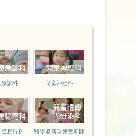
童急診科
兒童神經科
肝膽腸胃科
醫學遺傳暨兒童新陳