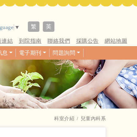
繁
英
nguage
▼
善連結
到院指南
聯絡我們
採購公告
網站地圖
訊息
電子期刊
問題詢問
科室介紹
兒童內科系