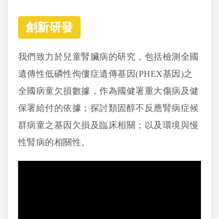
創新研發
我們致力於兒童腎臟病的研究，包括檢測全國
遺傳性低磷性佝僂症遺傳基因(PHEX基因)之
全國病童欠損數據，作為國健署重大傷病及健
保署給付的依據；探討類固醇不反應腎病症候
群病童之基因欠損及臨床相關；以及環境與慢
性腎病的相關性。