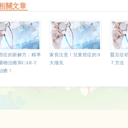
相關文章
癌症的新解方：精準
家長注意！兒童癌症的９
蠶豆症
藥物治療與CAR-T
大徵兆
７方法
治療！