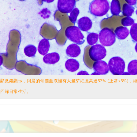
顯微鏡顯示，阿晨的骨髓血液裡有大量芽細胞高達52% (正常<5%)
回歸日常生活。