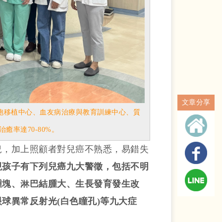
文章分享
胞移植中心、血友病治療與教育訓練中心、質
癒率達70-80%。
況，加上照顧者對兒癌不熟悉，易錯失
現孩子有下列兒癌九大警徵，包括不明
腫塊、淋巴結腫大、生長發育發生改
球異常反射光(白色瞳孔)等九大症