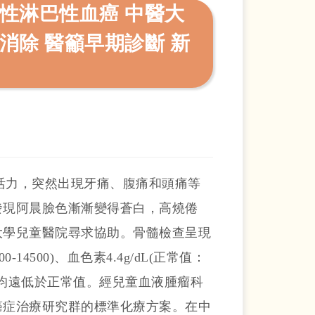
性淋巴性血癌 中醫大
消除 醫籲早期診斷 新
有活力，突然出現牙痛、腹痛和頭痛等
發現阿晨臉色漸漸變得蒼白，高燒倦
大學兒童醫院尋求協助。骨髓檢查呈現
-14500)、血色素4.4g/dL(正常值：
00000) 均遠低於正常值。經兒童血液腫瘤科
癌症治療研究群的標準化療方案。在中