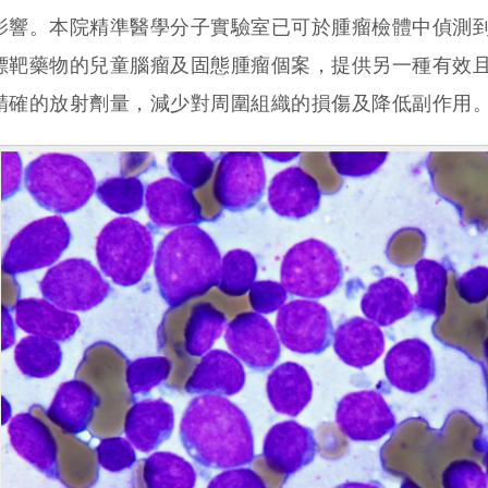
影響。本院精準醫學分子實驗室已可於腫瘤檢體中偵測
標靶藥物的兒童腦瘤及固態腫瘤個案，提供另一種有效
精確的放射劑量，減少對周圍組織的損傷及降低副作用