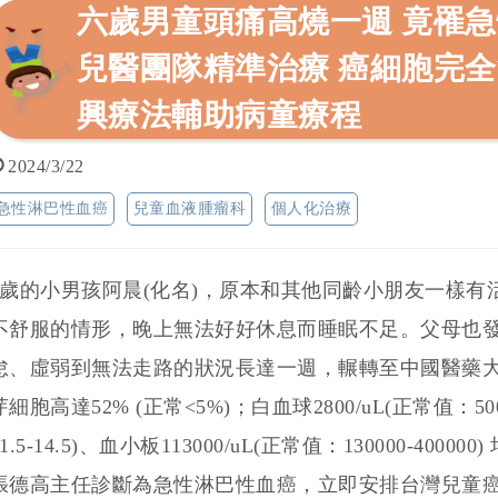
六歲男童頭痛高燒一週 竟罹急
兒醫團隊精準治療 癌細胞完全
興療法輔助病童療程
2024/3/22
急性淋巴性血癌
兒童血液腫瘤科
個人化治療
6歲的小男孩阿晨(化名)，原本和其他同齡小朋友一樣
不舒服的情形，晚上無法好好休息而睡眠不足。父母也
怠、虛弱到無法走路的狀況長達一週，輾轉至中國醫藥
芽細胞高達52% (正常<5%)；白血球2800/uL(正常值：5000
11.5-14.5)、血小板113000/uL(正常值：130000-4
張德高主任診斷為急性淋巴性血癌，立即安排台灣兒童