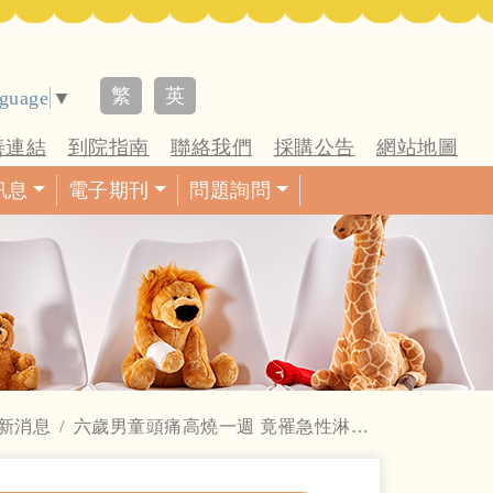
繁
英
nguage
▼
善連結
到院指南
聯絡我們
採購公告
網站地圖
訊息
電子期刊
問題詢問
新消息
六歲男童頭痛高燒一週 竟罹急性淋巴性血癌 中醫大兒醫團隊精準治療 癌細胞完全消除 醫籲早期診斷 新興療法輔助病童療程