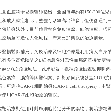
兒童血腫科余登揚醫師指出，全國每年約有150-200
症和成人癌症相比，整體存活率高出許多，但仍會遇到
有傳統療法外，目前積極整合免疫治療、細胞治療、標
兒癌病童打造個人化療程，帶來更加樂觀的治療前景。
余登揚醫師補充，免疫治療及細胞治療是利用病人自身
已有多位高危險型之B細胞急性淋巴性血癌病童接受雙特異抗體(BiTE
engager)之免疫療法，效果顯著；數種免疫檢查點抑制劑(immune 
黑色素瘤、腦瘤等困難個案。針對頑固及復發型CD19
病，可選擇CAR-T細胞治療(CAR-T cell therapi
床使用CAR-T細胞治療的醫院。
標靶治療則使用針對癌細胞特定分子的藥物，將治療精