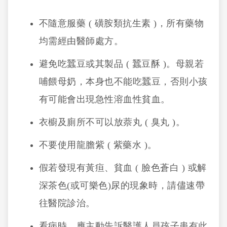
不隨意服藥 ( 磺胺類抗生素 )，所有藥物
均需經由醫師處方。
避免吃蠶豆或其製品 ( 蠶豆酥 )。母親若
哺餵母奶，本身也不能吃蠶豆，否則小孩
有可能會出現急性溶血性貧血。
衣櫥及廁所不可以放萘丸 ( 臭丸 )。
不要使用龍膽紫 ( 紫藥水 )。
假若發現有黃疸、貧血 ( 臉色蒼白 ) 或解
深茶色(或可樂色)尿的現象時，請儘速帶
往醫院診治。
看病時，應主動告訴醫護人員孩子患有此