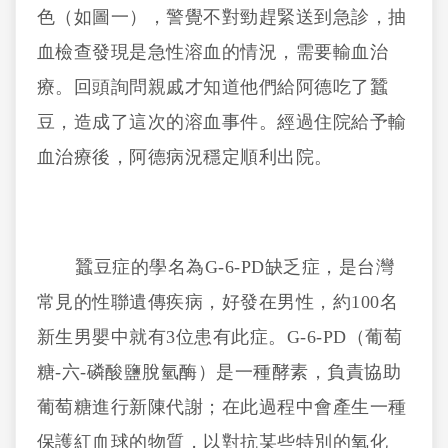
色（如圖一），警覺不對勁趕緊送到急診，抽
血檢查發現是急性溶血的情況，需要輸血治
療。回頭詢問親戚才知道他們給阿德吃了蠶
豆，造成了這次的溶血事件。經過住院給予輸
血治療後，阿德病況穩定順利出院。
蠶豆症的學名為G-6-PD缺乏症，是台灣
常見的性聯遺傳疾病，好發在男性，約100名
新生男嬰中就有3位患有此症。G-6-PD（葡萄
糖-六-磷酸鹽脫氫酶）是一種酵素，負責協助
葡萄糖進行新陳代謝；在此過程中會產生一種
保護紅血球的物質，以對抗某些特別的氧化