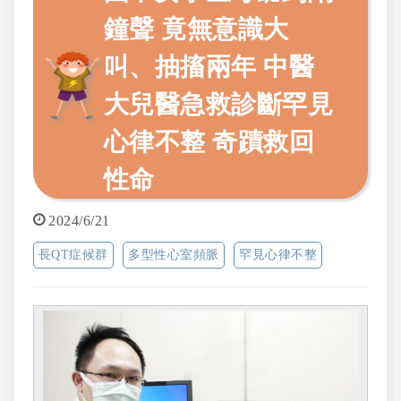
鐘聲 竟無意識大
叫、抽搐兩年 中醫
大兒醫急救診斷罕見
心律不整 奇蹟救回
性命
2024/6/21
長QT症候群
多型性心室頻脈
罕見心律不整