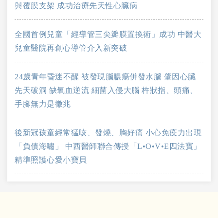
與覆膜支架 成功治療先天性心臟病
全國首例兒童「經導管三尖瓣膜置換術」成功 中醫大
兒童醫院再創心導管介入新突破
24歲青年昏迷不醒 被發現腦膿瘍併發水腦 肇因心臟
先天破洞 缺氧血逆流 細菌入侵大腦 杵狀指、頭痛、
手腳無力是徵兆
後新冠孩童經常猛咳、發燒、胸好痛 小心免疫力出現
「負債海嘯」 中西醫師聯合傳授「L•O•V•E四法寶」
精準照護心愛小寶貝