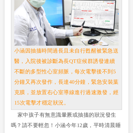
小涵因抽搐時間過長且未自行甦醒被緊急送
醫，入院後被診斷為長QT症候群誘發連續
不斷的多型性心室頻脈，每次電擊後不到5
分鐘又再次發作，長達40分鐘，緊急安裝葉
克膜，並放置右心室導線進行過速激發，經
15次電擊才穩定狀況。
家中孩子有無意識暈厥或抽搐的狀況發生
嗎？請不要輕忽！小涵今年12歲，平時清晨睡