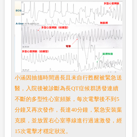
小涵因抽搐時間過長且未自行甦醒被緊急送
醫，入院後被診斷為長QT症候群誘發連續
不斷的多型性心室頻脈，每次電擊後不到5
分鐘又再次發作，長達40分鐘，緊急安裝葉
克膜，並放置右心室導線進行過速激發，經
15次電擊才穩定狀況。