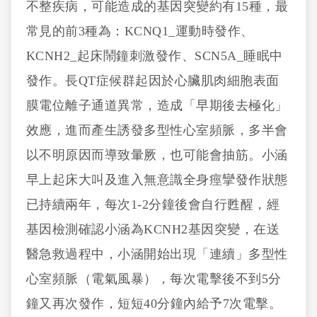
不整疾病，可能造成的基因突變約有15種，最
常見的前3種為：KCNQ1_運動時發作、
KCNH2_起床鬧鐘刺激發作、SCN5A_睡眠中
發作。長QT症候群起因於心臟肌肉細胞表面
膜電位離子通道異常，造成「早期後去極化」
效應，進而產生誘發多型性心室頻脈，多半會
以不明原因而導致暈厥，也可能會抽筋。小涵
早上起床大叫及進入無意識全身痙攣發作狀態
已持續兩年，每次1-2分鐘後會自行甦醒，經
基因檢測確認小涵為KCNH2基因突變，在送
醫急救過程中，小涵開始出現「連續」多型性
心室頻脈（電氣風暴），每次電擊後不到5分
鐘又再次發作，短短40分鐘內給予7次電擊。