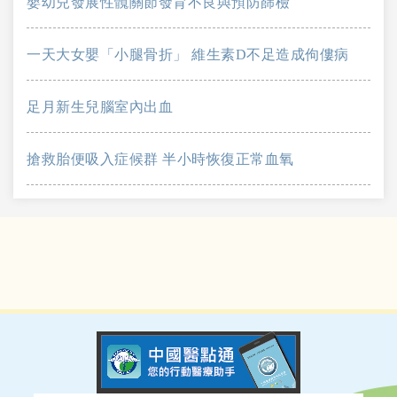
嬰幼兒發展性髖關節發育不良與預防篩檢
一天大女嬰「小腿骨折」 維生素D不足造成佝僂病
足月新生兒腦室內出血
搶救胎便吸入症候群 半小時恢復正常血氧