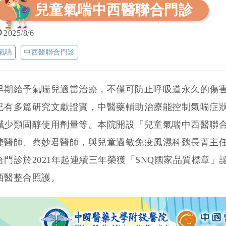
兒童氣喘中西醫聯合門診
2025/8/6
氣喘
中西醫聯合門診
早期給予氣喘兒適當治療，不僅可防止呼吸道永久的傷
已有多篇研究文獻證實，中醫藥輔助治療能控制氣喘症
減少類固醇使用劑量等。本院開設「兒童氣喘中西醫聯
婕醫師、蔡妙君醫師，與兒童過敏免疫風濕科魏長菁主
合門診於2021年起連續三年榮獲「SNQ國家品質標章
西醫整合照護。