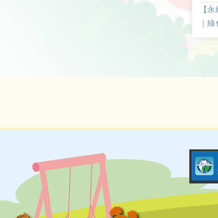
【永
｜綠