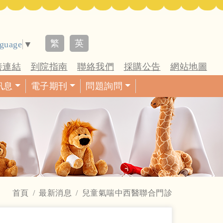
繁
英
nguage
▼
善連結
到院指南
聯絡我們
採購公告
網站地圖
訊息
電子期刊
問題詢問
首頁
最新消息
兒童氣喘中西醫聯合門診