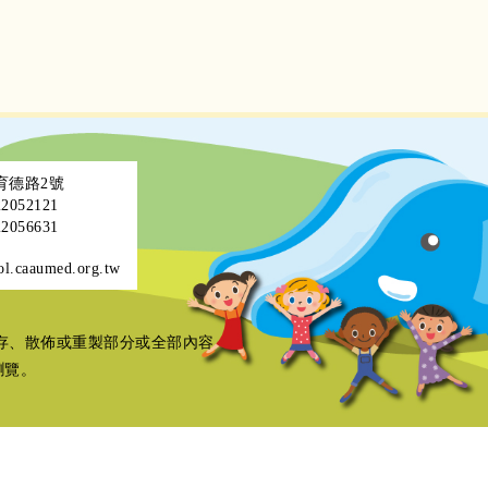
區育德路2號
052121
056631
ol.caaumed.org.tw
存、散佈或重製部分或全部內容
器瀏覽。