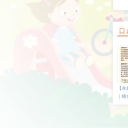
【永
｜綠